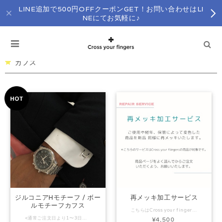
LINE追加で500円OFFクーポンGET！お問い合わせはLI
NEにてお気軽に♪
カフス
ジルコニアHモチーフ / ボー
再メッキ加工サービス
ルモチーフカフス
こちらはCross your fingersのアクセサリーのみのサービスとなっております。 （ご購入経路は問いません。） Lineお友達限定クーポンは対象外とさせていただきます。 ご使用、経年、保管状態により、変色や色抜けしてしまったアクセサリーを新品同様にしてお戻しいたします。 メールでのご連絡が必須となりますので、 必ず
<通常ご注文日より1〜3日以内（土日祝除く）の発送となります。特定期間発送作業をお休みさせて頂く場合はインスタグラム、及びショップトップページにてお知らせさせていただいております。> 商品のお問い合わせはLINEにてお気軽に♡→https://lin.ee/XDhzj7W 黒のギフトボックスに入れてお送りいたします。 （写真は長方形ですが、正方形の箱となります。） ※カフス、ピンバッジとセットにしてお箱に入れる場合は、その旨を備考欄にご記入ください。記載がない場合は別々にご用意させていただきます。 セットの内容によって、長方形（5cm×8.2cm×2.5cm)を使用させていただきます。 ジルコニアHモチーフ、ジルコニアボールモチーフのカフスボタンです。 組み合わせは自由にお選びいただけます。 フォーマルなシャツスタイルだからこそさりげないお洒落で、こだわりのある物を身に付けたいですね！ それぞれセットアップできるタイピンもご用意しております。 カフスの向きに関しては着画をご参照ください。 （腕を下ろした時にそれぞれ”H上下”、”ボール横向き”となります。） ※カフスのH型には手元の引っかかり防止の為、タイピン・ピンバッジのようなボール（一粒ジルコニア）は付いておりません。 プラチナ仕上げのロジウムコーティングは光沢があり、傷や汗による変色を起こしにくい加工です。 他にはないラグビーグッズをお探しの方、ラグビー好きな方へのプレゼントに是非♡ ギフトとしてお贈り先様へ直送の場合、外装に「依頼主様」としてご注文者様のお名前を記載させていただきます。 納品書は同封致しません。ご入用の場合はご購入者様に別途メールさせていただきますので、備考欄にご記入ください。メッセージカード代筆ご要望の場合は、備考欄にご記入ください。 ペーパーバッグは有料です。（オプションにてご選択ください。） ペーパーバッグは折り畳んだ状態で納品させていただきます。 素材：合金（ロジウムコーティング） サイズ：H型 約幅1.4cm×高さ1.5cm ボール型 約幅1.8cm×高さ1cm 商品のお問い合わせはLINEにてお気軽に♡→https://lin.ee/XDhzj7W 注意事項 ※アレルギーを起こしにくい素材を使用しておりますが、すべての方に金属アレルギー反応が出来ないこと(アレルギーフリー)を保証するものではございません。皮膚に異常を感じた場合は直ちにご使用を中止し、専門医にご相談ください。 ※ ご覧になっているモニターによって多少色の誤差があります。ご了承ください。 ※スポーツをする際やサウナなど高温場所でのご使用はお避けください。 ※誤飲防止のため乳幼児の手の届かない場所に保管してください。 ※着用後は柔らかい布などでふき取り大切に保管してください。
¥4,500