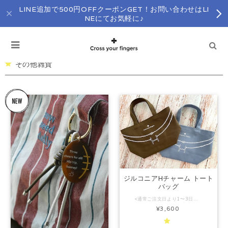
LINE追加で500円OFFクーポンGET！お問い合わせはLI
NEにてお気軽に♪
その他雑貨
ジルコニアHチャーム トート
バッグ
<通常ご注文日より1〜3日以内（土日祝除く）の発送となります。特定期間発送作業をお休みさせて頂く場合はインスタグラム、及びショップトップページにてお知らせさせていただいております。> 商品のお問い合わせはLINEにてお気軽に♡→https://lin.ee/XDhzj7W こちらの商品はプレゼント用有料ラッピング対象外です。 ジルコニアHチャームネックレスをハンドライティング風イラストに落とし込み、 サイズ、ポケットなど使いやすい形、大きさに拘った完全オリジナルのトートバッグ 。 8号帆布を使用し、国内生産でしっかりした縫製、仕上がりになので物が入っていなくてもきちんと自立します。 内ポケットは左右に一つずつ。スマホや鍵、チケットなどほかの物と分けて管理したい物を入れるのにとっても便利！ 分かる人に分かる！ラグビーモチーフをさりげなく♡ 観戦やランチのお供に。 他にはないラグビーグッズ、ラグビーアクセサリーをお探しの方、ラグビー好きな方へのプレゼントに是非♡ 素材：8号帆布 サイズ：H19×W30 （底マチ 11cm）、持ち手 約 30cm 商品のお問い合わせはLINEにてお気軽に♡→https://lin.ee/XDhzj7W 注意事項 ※ ご覧になっているモニターによって多少色の誤差があります。ご了承ください。
¥3,600