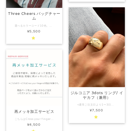
Three Cheers バッグチャー
ム
選べるカラーコード10色。あなただけのラグビーモチーフアクセサリー♡ 広い世代で大人気のバッグチャーム。 観戦シーンはもちろん、日々のコーディネートにも自然に馴染み、 “観戦グッズ”や”ラグビーグッズ”には留まらない、 Cross your fingersならではの”ラグビーモチーフアクセサリー”としてのバッグチャームをお届けいたします。 約5mmのしっかりとした厚みがあり、 角のないなめらかなフォルムのラグビーボール型チャーム本体には、ほんのり透け感のある上品なべっこう柄を採用しています。 日本では大学ラグビーでおなじみの、試合後にお互いを称え合うエール”Three Cheers”。 その精神を込めて、 “Three cheers for all! Hip hip, hooray!” のメッセージと Thumbs up（サムズアップ） のポップなイラストをあしらいました。 さらに、ゴールドのラインはデボス加工（凹み加工）で仕上げ、立体感と高級感をプラス。 存在感のあるゴールドのカラビナが、アクセサリーとしての魅力を引き立てます。 10色の中からお好きなカラーコードを1本お選びいただけます。 さりげなく、ラグビーファンをアピールできる楽しいアイテムは、男女問わずちょっとしたギフトにもぴったりです。 カラーコードはオプションで追加も可能。 チームカラーやお好みに合わせて、自分だけの組み合わせをお楽しみください。 プレゼント用ラッピングはございません。 ペーパーバッグご購入いただいた場合は、写真9枚目のような形でお送りさせていただきます。 素材：プラスチック、合金、合皮 サイズ：チャーム 4.5cm×6.5cm、 カラビナ 直径4.7cm コード 約13cm~16cm（個体差があります。） ※ ご覧になっているモニターによって多少色の誤差があります。ご了承ください。
¥5,500
ジルコニア 3dots リング/ イ
ヤカフ（兼用）
<通常ご注文日より1〜3日以内（土日祝除く）の発送となります。特定期間発送作業をお休みさせて頂く場合はインスタグラム、及びショップトップページにてお知らせさせていただいております。> 商品のお問い合わせはLINEにてお気軽に♡→https://lin.ee/XDhzj7W かぶせ箱にリボンは有料ギフトラッピングイメージです。ご希望の場合はかならずオプションにてギフトラッピングをご選択ください。 リングとイヤカフ、兼用でお使い頂ける、便利なアイテム！ その日の気分やスタイルに合わせてお楽しみください。 商品写真はマットに見える部分がありますが、光沢のある素材になります。 ボリュームのあるシェイプなので、華やかなシーンにもぴったり。 （イヤカフは耳の形によって落ちやすい場合がございますので、十分お気をつけください。） 3dotsプレートネックレス、ピアスと同じデザインのリング/ イヤカフです。 3つのジルコニアを使い、ラグビーボールの象徴的デザインでもある縫い目を表現しました。 3つのジルコニアには 誰かを思う気持ち、勝利や無事の祈願、 目標、約束、希望、 過去、現在、未来、そしてHop Step Jump !? など 身につける方それぞれの思いを込めていただければとおもいます。 他にはないラグビーグッズ、ラグビーアクセサリーをお探しの方、ラグビー好きな方へのプレゼントに是非♡ ＜ギフトラッピング/ペーパーバッグについて＞ オプションにてご選択ください。(オプションを選択せずに、備考欄に"ラッピング希望"等の記載があった場合には通常ラッピングにてお送りさせていただきます。) ギフト直送の場合、外装に「依頼主様」としてご注文者様のお名前を記載させていただきます。 納品書は同封致しません。ご入用の場合はご購入者様に別途メールさせていただきますので、備考欄にご記入ください。 ペーパーバッグは折り畳んで納品させていただきます。 （素材の特性上、若干の傷や押跡がついている場合がございます。ご了承ください。） 他のアイテムとセットでラッピングをご希望の場合は、どちらかの商品ページのオプションでラッピングをご選択ください。備考欄にセットにするアイテムをご記入ください。ご記入がない場合は、オプションをご選択いただいたページの商品のみラッピングさせていただきます。 尚、セットは2アイテムまでとさせていただきます。 例）ネックレス＋ピアスを一つのラッピングにする場合 ネックレス（もしくはピアス）の商品ページのオプションでラッピングを選択。 備考欄に”ネックレスとピアスを一緒にラッピング”と記入。 素材：合金（K18ゴールドコーティング）、ジルコニア、 サイズ：リング10号相当 3dots ジルコニアシリーズにはこの他、下記のアイテムもございます。 是非合わせてご覧ください。 プレートネックレス（刻印あり）：https://www.crossyourfingersstore.com/items/69356815 プレートネックレス（刻印なし）：https://www.crossyourfingersstore.com/items/73531824 ピアス：https://www.crossyourfingersstore.com/items/74418349 商品のお問い合わせはLINEにてお気軽に♡→https://lin.ee/XDhzj7W ＜注意事項＞ 〜必ずご一読ください〜 メッキ製品は特性上、特性上変色を避ける事ができません。 少しでも長く良い状態を保っていただくため、着用後は 必ず柔らかい布で拭き取り、保管をお願い致します。 特にお風呂場など湿気の多い場所は劣化を早めてしまいますので 避けていただくようお願いいたします。 ※アレルギーを起こしにくい素材を使用しておりますが、すべての方に金属アレルギー反応が出来ないこと(アレルギーフリー)を保証するものではございません。皮膚に異常を感じた場合は直ちにご使用を中止し、専門医にご相談ください。 ※ラッピングイメージは予告なく若干の変更をする場合があります。 ※ ご覧になっているモニターによって多少色の誤差があります。ご了承ください。 ※スポーツをする際やサウナなど高温場所でのご使用はお避けください。 ※誤飲防止のため乳幼児の手の届かない場所に保管してください。 ※着用後は柔らかい布などでふき取り大切に保管してください。
¥7,500
再メッキ加工サービス
こちらはCross your fingersのアクセサリーのみのサービスとなっております。 （ご購入経路は問いません。） Lineお友達限定クーポンは対象外とさせていただきます。 ご使用、経年、保管状態により、変色や色抜けしてしまったアクセサリーを新品同様にしてお戻しいたします。 メールでのご連絡が必須となりますので、 必ず
¥4,500