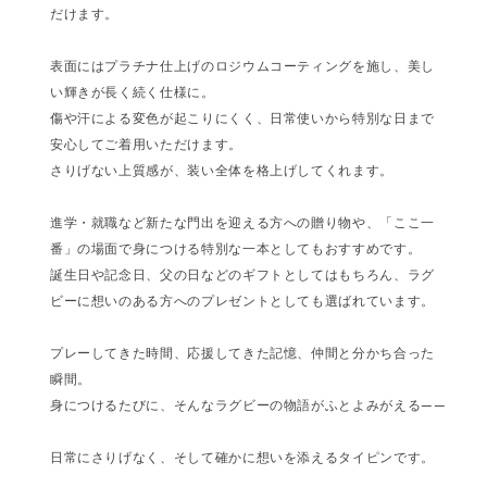
だけます。
表面にはプラチナ仕上げのロジウムコーティングを施し、美し
い輝きが長く続く仕様に。
傷や汗による変色が起こりにくく、日常使いから特別な日まで
安心してご着用いただけます。
さりげない上質感が、装い全体を格上げしてくれます。
進学・就職など新たな門出を迎える方への贈り物や、「ここ一
番」の場面で身につける特別な一本としてもおすすめです。
誕生日や記念日、父の日などのギフトとしてはもちろん、ラグ
ビーに想いのある方へのプレゼントとしても選ばれています。
プレーしてきた時間、応援してきた記憶、仲間と分かち合った
瞬間。
身につけるたびに、そんなラグビーの物語がふとよみがえる——
日常にさりげなく、そして確かに想いを添えるタイピンです。