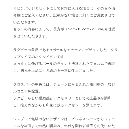
※ピンバッジとセットにしてお箱に入れる場合は、その旨を備
考欄にご記入ください。記載がない場合は別々にご用意させて
いただきます。
セットの内容によって、長方形（5cm×8.2cm×2.5cm)を使用
させていただきます。
ラグビーの象徴であるHポールをモチーフにデザインした、クリ
ップタイプのネクタイピンです。
まっすぐに伸びるポールのラインを洗練されたフォルムで表現
し、胸元を上品に引き締める一本に仕上げました。
クロスバーの中央には、チェーンに吊るされた楕円型の一粒ジ
ルコニアを配置。
ラグビーらしい躍動感とアクセサリーとしての上品さが調和
し、控えめながらも印象に残るアクセントを添えます。
シンプルで無駄のないデザインは、ビジネスシーンからフォー
マルな場面まで自然に馴染み、年代を問わず幅広くお使いいた