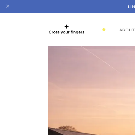
L
ABOU