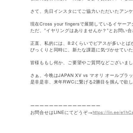
さて、先日インスタにてご協力いただいたアン
現在Cross your fingersで展開している
ただ、”イヤリングはありませんか？”とお問い
正直、私的には、8:2くらいでピアスが多いと
びっくりと同時に、新たな課題に気づかせていた
皆様ももし何か、ご要望やご質問などございま
さぁ、今晩はJAPAN XV vs マオリ オール
是非是非、来年RWCに繋げる2勝目を掴んで欲
ーーーーーーーーーーーーーーー
お問合せはLINEにてどうぞ→
https://lin.ee/e1h