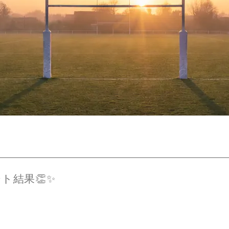
ート結果👏✨